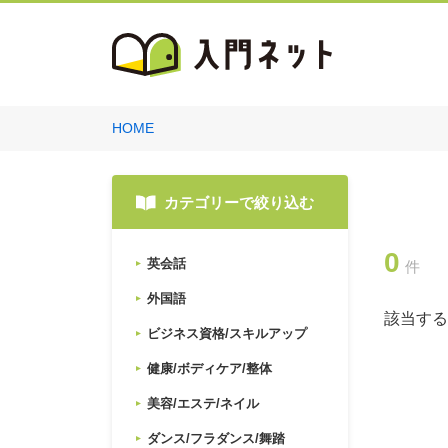
HOME
カテゴリーで絞り込む
0
英会話
件
外国語
該当する
ビジネス資格/スキルアップ
健康/ボディケア/整体
美容/エステ/ネイル
ダンス/フラダンス/舞踏