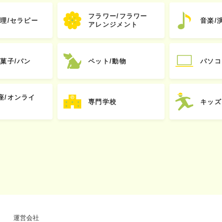
フラワー/フラワー
心理/セラピー
音楽/
アレンジメント
お菓子/パン
ペット/動物
パソコ
座/オンライ
専門学校
キッズ
運営会社