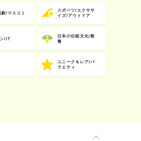
スポーツ/エクササ
演劇/マスコミ
イズ/アウトドア
日本の伝統文化/教
ン/IT
養
ユニーク＆レア/バ
ラエティ