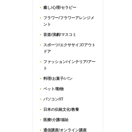
癒し/心理/セラピー
フラワー/フラワーアレンジメ
ント
音楽/演劇/マスコミ
スポーツ/エクササイズ/アウト
ドア
ファッション/インテリア/アー
ト
料理/お菓子/パン
ペット/動物
パソコン/IT
日本の伝統文化/教養
医療/介護/福祉
通信講座/オンライン講座