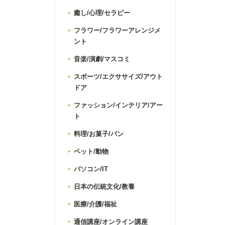
癒し/心理/セラピー
フラワー/フラワーアレンジメ
ント
音楽/演劇/マスコミ
スポーツ/エクササイズ/アウト
ドア
ファッション/インテリア/アー
ト
料理/お菓子/パン
ペット/動物
パソコン/IT
日本の伝統文化/教養
医療/介護/福祉
通信講座/オンライン講座