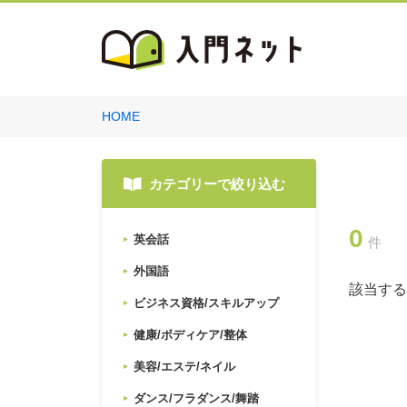
HOME
カテゴリーで絞り込む
0
英会話
件
外国語
該当する
ビジネス資格/スキルアップ
健康/ボディケア/整体
美容/エステ/ネイル
ダンス/フラダンス/舞踏