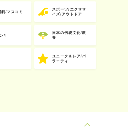
スポーツ/エクササ
演劇/マスコミ
イズ/アウトドア
日本の伝統文化/教
ン/IT
養
ユニーク＆レア/バ
ラエティ