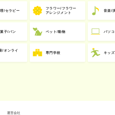
フラワー/フラワー
心理/セラピー
音楽/
アレンジメント
お菓子/パン
ペット/動物
パソコ
座/オンライ
専門学校
キッズ
運営会社