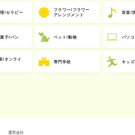
フラワー/フラワー
心理/セラピー
音楽/
アレンジメント
お菓子/パン
ペット/動物
パソコ
座/オンライ
専門学校
キッズ
運営会社