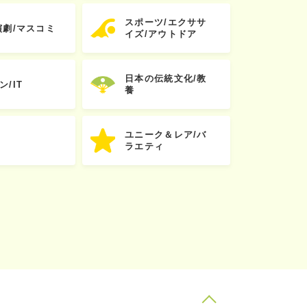
スポーツ/エクササ
演劇/マスコミ
イズ/アウトドア
日本の伝統文化/教
ン/IT
養
ユニーク＆レア/バ
ラエティ