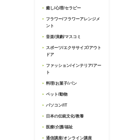
癒し/心理/セラピー
フラワー/フラワーアレンジメ
ント
音楽/演劇/マスコミ
スポーツ/エクササイズ/アウト
ドア
ファッション/インテリア/アー
ト
料理/お菓子/パン
ペット/動物
パソコン/IT
日本の伝統文化/教養
医療/介護/福祉
通信講座/オンライン講座