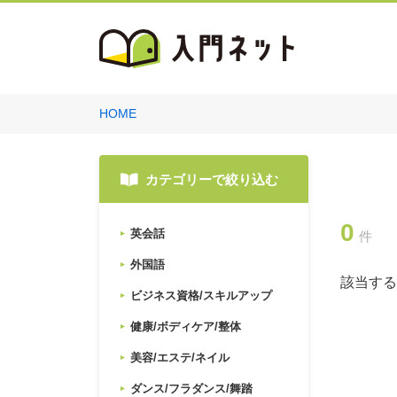
HOME
カテゴリーで絞り込む
0
英会話
件
外国語
該当する
ビジネス資格/スキルアップ
健康/ボディケア/整体
美容/エステ/ネイル
ダンス/フラダンス/舞踏