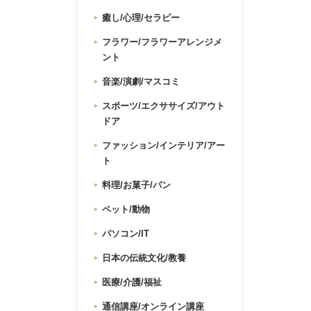
癒し/心理/セラピー
フラワー/フラワーアレンジメ
ント
音楽/演劇/マスコミ
スポーツ/エクササイズ/アウト
ドア
ファッション/インテリア/アー
ト
料理/お菓子/パン
ペット/動物
パソコン/IT
日本の伝統文化/教養
医療/介護/福祉
通信講座/オンライン講座