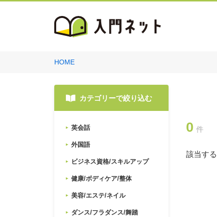
HOME
カテゴリーで絞り込む
0
英会話
件
外国語
該当する
ビジネス資格/スキルアップ
健康/ボディケア/整体
美容/エステ/ネイル
ダンス/フラダンス/舞踏