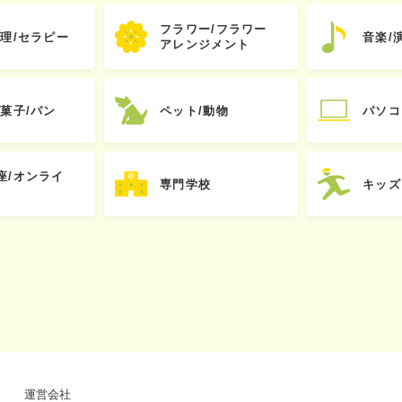
フラワー/フラワー
心理/セラピー
音楽/
アレンジメント
お菓子/パン
ペット/動物
パソコ
座/オンライ
専門学校
キッズ
運営会社