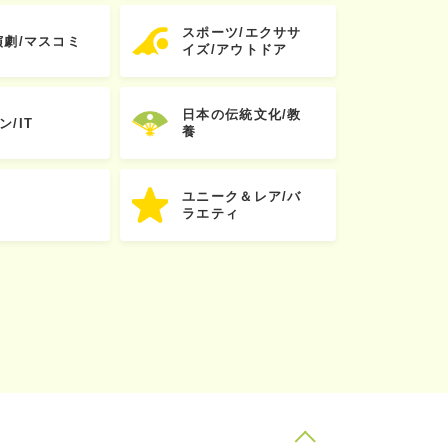
スポーツ/エクササ
演劇/マスコミ
イズ/アウトドア
日本の伝統文化/教
ン/IT
養
ユニーク＆レア/バ
ラエティ