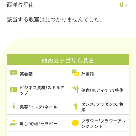
0
西洋占星術
件
該当する教室は見つかりませんでした。
他のカテゴリも見る
英会話
外国語
ビジネス資格/スキルア
健康/ボディケア/整体
ップ
ダンス/フラダンス/舞
美容/エステ/ネイル
踏
フラワー/フラワーアレ
癒し/心理/セラピー
ンジメント