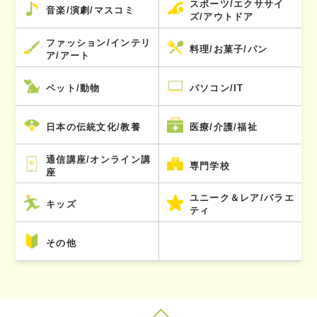
スポーツ/エクササイ
音楽/演劇/マスコミ
ズ/アウトドア
ファッション/インテリ
料理/お菓子/パン
ア/アート
ペット/動物
パソコン/IT
日本の伝統文化/教養
医療/介護/福祉
通信講座/オンライン講
専門学校
座
ユニーク＆レア/バラエ
キッズ
ティ
その他