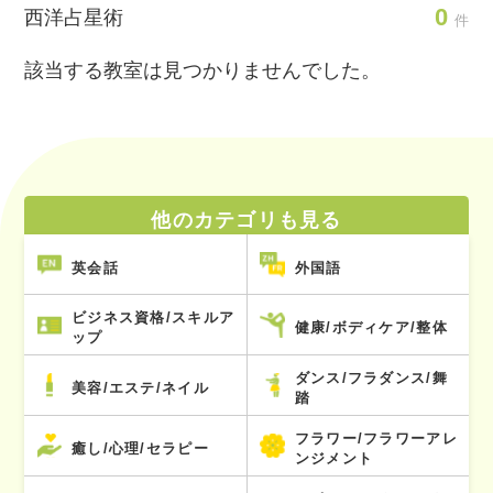
0
西洋占星術
件
該当する教室は見つかりませんでした。
他のカテゴリも見る
英会話
外国語
ビジネス資格/スキルア
健康/ボディケア/整体
ップ
ダンス/フラダンス/舞
美容/エステ/ネイル
踏
フラワー/フラワーアレ
癒し/心理/セラピー
ンジメント