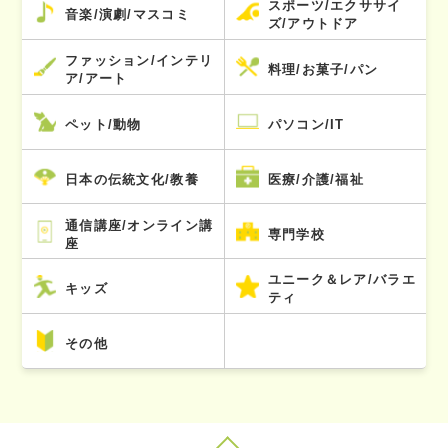
スポーツ/エクササイ
音楽/演劇/マスコミ
ズ/アウトドア
ファッション/インテリ
料理/お菓子/パン
ア/アート
ペット/動物
パソコン/IT
日本の伝統文化/教養
医療/介護/福祉
通信講座/オンライン講
専門学校
座
ユニーク＆レア/バラエ
キッズ
ティ
その他