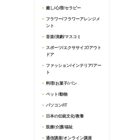
癒し/心理/セラピー
フラワー/フラワーアレンジメ
ント
音楽/演劇/マスコミ
スポーツ/エクササイズ/アウト
ドア
ファッション/インテリア/アー
ト
料理/お菓子/パン
ペット/動物
パソコン/IT
日本の伝統文化/教養
医療/介護/福祉
通信講座/オンライン講座