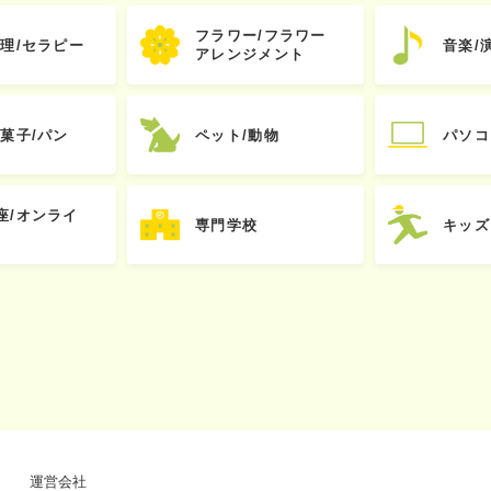
フラワー/フラワー
心理/セラピー
音楽/
アレンジメント
お菓子/パン
ペット/動物
パソコ
座/オンライ
専門学校
キッズ
運営会社