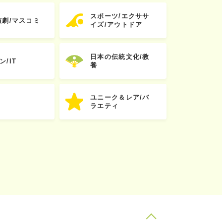
スポーツ/エクササ
演劇/マスコミ
イズ/アウトドア
日本の伝統文化/教
ン/IT
養
ユニーク＆レア/バ
ラエティ