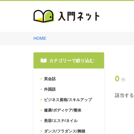
HOME
カテゴリーで絞り込む
0
英会話
件
外国語
該当する
ビジネス資格/スキルアップ
健康/ボディケア/整体
美容/エステ/ネイル
ダンス/フラダンス/舞踏