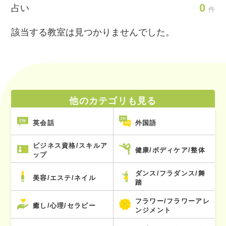
0
占い
件
該当する教室は見つかりませんでした。
他のカテゴリも見る
英会話
外国語
ビジネス資格/スキルア
健康/ボディケア/整体
ップ
ダンス/フラダンス/舞
美容/エステ/ネイル
踏
フラワー/フラワーアレ
癒し/心理/セラピー
ンジメント