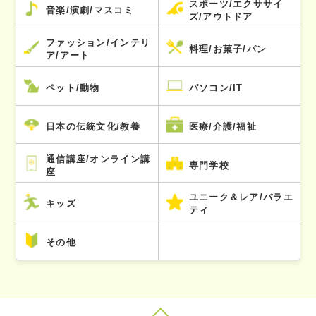
スポーツ/エクササイ
音楽/演劇/マスコミ
ズ/アウトドア
ファッション/インテリ
料理/お菓子/パン
ア/アート
ペット/動物
パソコン/IT
日本の伝統文化/教養
医療/介護/福祉
通信講座/オンライン講
専門学校
座
ユニーク＆レア/バラエ
キッズ
ティ
その他