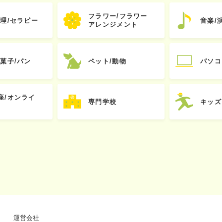
フラワー/フラワー
心理/セラピー
音楽/
アレンジメント
お菓子/パン
ペット/動物
パソコ
座/オンライ
専門学校
キッズ
運営会社