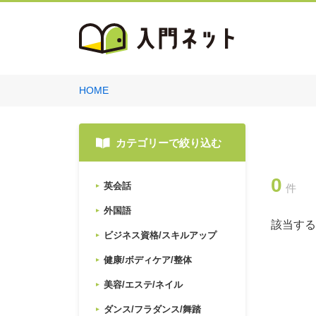
HOME
カテゴリーで絞り込む
0
英会話
件
外国語
該当する
ビジネス資格/スキルアップ
健康/ボディケア/整体
美容/エステ/ネイル
ダンス/フラダンス/舞踏