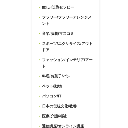
癒し/心理/セラピー
フラワー/フラワーアレンジメ
ント
音楽/演劇/マスコミ
スポーツ/エクササイズ/アウト
ドア
ファッション/インテリア/アー
ト
料理/お菓子/パン
ペット/動物
パソコン/IT
日本の伝統文化/教養
医療/介護/福祉
通信講座/オンライン講座