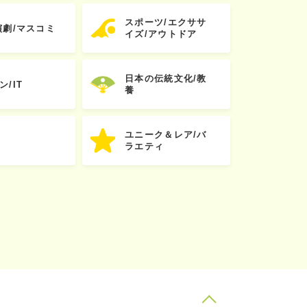
スポーツ/エクササ
演劇/マスコミ
イズ/アウトドア
日本の伝統文化/教
ン/IT
養
ユニーク＆レア/バ
ラエティ