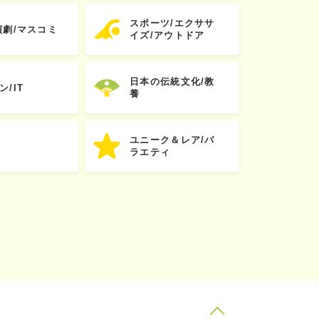
スポーツ/エクササ
演劇/マスコミ
イズ/アウトドア
日本の伝統文化/教
ン/IT
養
ユニーク＆レア/バ
ラエティ