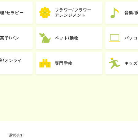
フラワー/フラワー
心理/セラピー
音楽/
アレンジメント
お菓子/パン
ペット/動物
パソコ
座/オンライ
専門学校
キッズ
運営会社