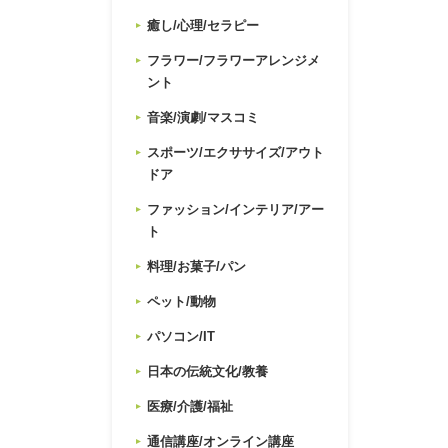
癒し/心理/セラピー
フラワー/フラワーアレンジメ
ント
音楽/演劇/マスコミ
スポーツ/エクササイズ/アウト
ドア
ファッション/インテリア/アー
ト
料理/お菓子/パン
ペット/動物
パソコン/IT
日本の伝統文化/教養
医療/介護/福祉
通信講座/オンライン講座