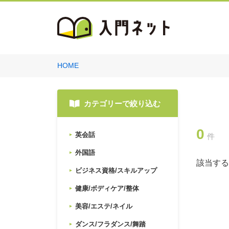
HOME
カテゴリーで絞り込む
0
英会話
件
外国語
該当する
ビジネス資格/スキルアップ
健康/ボディケア/整体
美容/エステ/ネイル
ダンス/フラダンス/舞踏