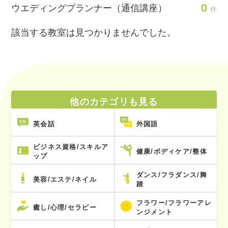
0
ウエディングプランナー（通信講座）
件
該当する教室は見つかりませんでした。
他のカテゴリも見る
英会話
外国語
ビジネス資格/スキルア
健康/ボディケア/整体
ップ
ダンス/フラダンス/舞
美容/エステ/ネイル
踏
フラワー/フラワーアレ
癒し/心理/セラピー
ンジメント