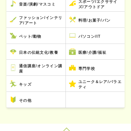
スポーツ/エクササイ
音楽/演劇/マスコミ
ズ/アウトドア
ファッション/インテリ
料理/お菓子/パン
ア/アート
ペット/動物
パソコン/IT
日本の伝統文化/教養
医療/介護/福祉
通信講座/オンライン講
専門学校
座
ユニーク＆レア/バラエ
キッズ
ティ
その他