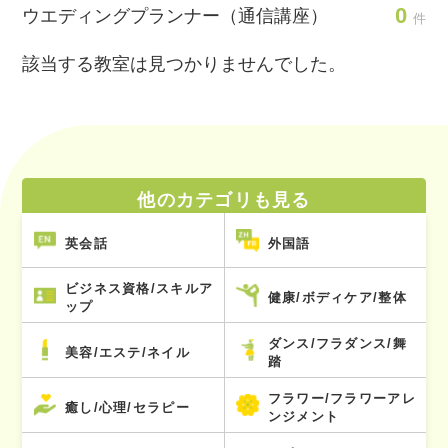
0
ウエディングプランナー（通信講座）
件
該当する教室は見つかりませんでした。
他のカテゴリも見る
英会話
外国語
ビジネス資格/スキルア
健康/ボディケア/整体
ップ
ダンス/フラダンス/舞
美容/エステ/ネイル
踏
フラワー/フラワーアレ
癒し/心理/セラピー
ンジメント