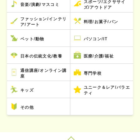
スポーツ/エクササイ
音楽/演劇/マスコミ
ズ/アウトドア
ファッション/インテリ
料理/お菓子/パン
ア/アート
ペット/動物
パソコン/IT
日本の伝統文化/教養
医療/介護/福祉
通信講座/オンライン講
専門学校
座
ユニーク＆レア/バラエ
キッズ
ティ
その他