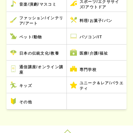
スポーツ/エクササイ
音楽/演劇/マスコミ
ズ/アウトドア
ファッション/インテリ
料理/お菓子/パン
ア/アート
ペット/動物
パソコン/IT
日本の伝統文化/教養
医療/介護/福祉
通信講座/オンライン講
専門学校
座
ユニーク＆レア/バラエ
キッズ
ティ
その他