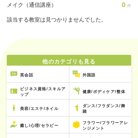
0
メイク（通信講座）
件
該当する教室は見つかりませんでした。
他のカテゴリも見る
英会話
外国語
ビジネス資格/スキルア
健康/ボディケア/整体
ップ
ダンス/フラダンス/舞
美容/エステ/ネイル
踏
フラワー/フラワーアレ
癒し/心理/セラピー
ンジメント