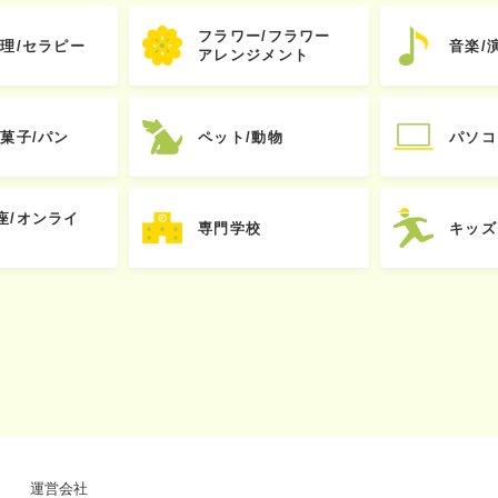
フラワー/フラワー
心理/セラピー
音楽/
アレンジメント
お菓子/パン
ペット/動物
パソコ
座/オンライ
専門学校
キッズ
運営会社