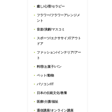
癒し/心理/セラピー
フラワー/フラワーアレンジメ
ント
音楽/演劇/マスコミ
スポーツ/エクササイズ/アウト
ドア
ファッション/インテリア/アー
ト
料理/お菓子/パン
ペット/動物
パソコン/IT
日本の伝統文化/教養
医療/介護/福祉
通信講座/オンライン講座