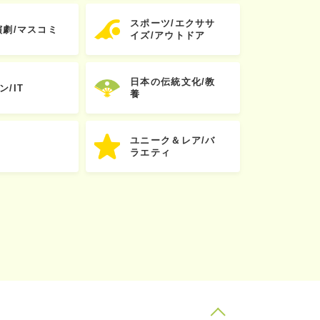
スポーツ/エクササ
演劇/マスコミ
イズ/アウトドア
日本の伝統文化/教
ン/IT
養
ユニーク＆レア/バ
ラエティ