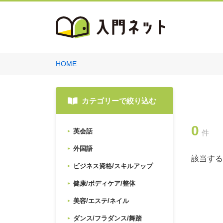
HOME
カテゴリーで絞り込む
0
英会話
件
外国語
該当する
ビジネス資格/スキルアップ
健康/ボディケア/整体
美容/エステ/ネイル
ダンス/フラダンス/舞踏