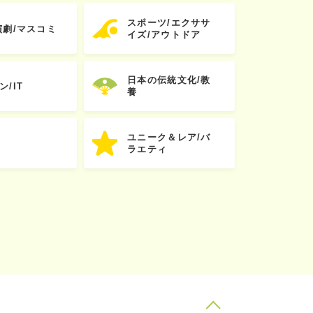
スポーツ/エクササ
演劇/マスコミ
イズ/アウトドア
日本の伝統文化/教
ン/IT
養
ユニーク＆レア/バ
ラエティ