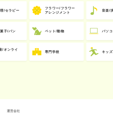
フラワー/フラワー
心理/セラピー
音楽/
アレンジメント
お菓子/パン
ペット/動物
パソコ
座/オンライ
専門学校
キッズ
運営会社