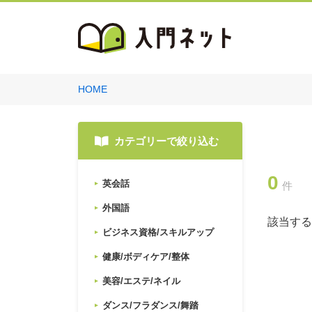
HOME
カテゴリーで絞り込む
0
英会話
件
外国語
該当する
ビジネス資格/スキルアップ
健康/ボディケア/整体
美容/エステ/ネイル
ダンス/フラダンス/舞踏