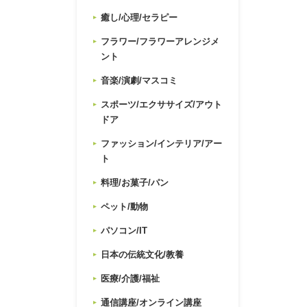
癒し/心理/セラピー
フラワー/フラワーアレンジメ
ント
音楽/演劇/マスコミ
スポーツ/エクササイズ/アウト
ドア
ファッション/インテリア/アー
ト
料理/お菓子/パン
ペット/動物
パソコン/IT
日本の伝統文化/教養
医療/介護/福祉
通信講座/オンライン講座