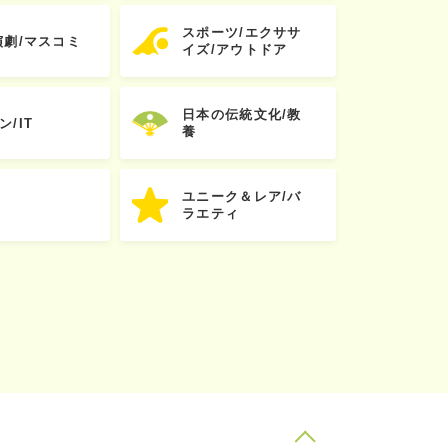
スポーツ/エクササ
演劇/マスコミ
イズ/アウトドア
日本の伝統文化/教
ン/IT
養
ユニーク＆レア/バ
ラエティ