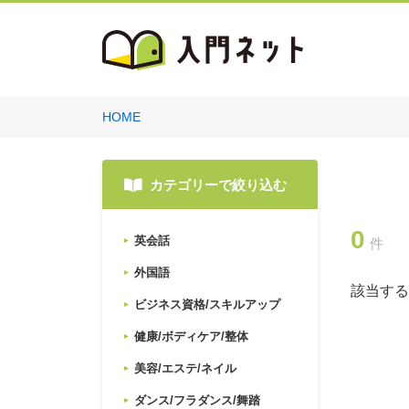
HOME
カテゴリーで絞り込む
0
英会話
件
外国語
該当する
ビジネス資格/スキルアップ
健康/ボディケア/整体
美容/エステ/ネイル
ダンス/フラダンス/舞踏