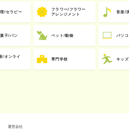
フラワー/フラワー
心理/セラピー
音楽/
アレンジメント
お菓子/パン
ペット/動物
パソコ
座/オンライ
専門学校
キッズ
運営会社