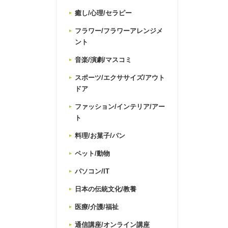
癒し/心理/セラピー
フラワー/フラワーアレンジメ
ント
音楽/演劇/マスコミ
スポーツ/エクササイズ/アウト
ドア
ファッション/インテリア/アー
ト
料理/お菓子/パン
ペット/動物
パソコン/IT
日本の伝統文化/教養
医療/介護/福祉
通信講座/オンライン講座