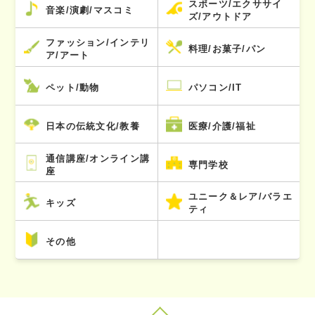
スポーツ/エクササイ
音楽/演劇/マスコミ
ズ/アウトドア
ファッション/インテリ
料理/お菓子/パン
ア/アート
ペット/動物
パソコン/IT
日本の伝統文化/教養
医療/介護/福祉
通信講座/オンライン講
専門学校
座
ユニーク＆レア/バラエ
キッズ
ティ
その他