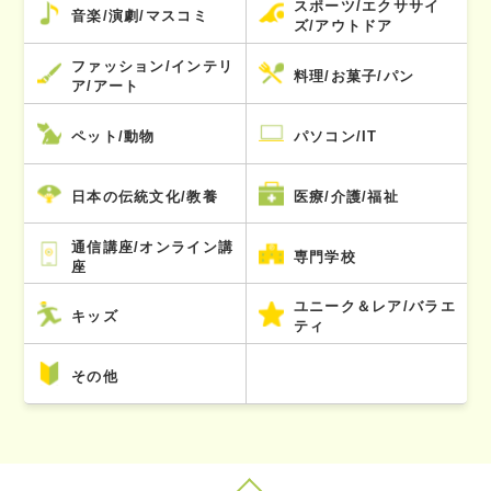
スポーツ/エクササイ
音楽/演劇/マスコミ
ズ/アウトドア
ファッション/インテリ
料理/お菓子/パン
ア/アート
ペット/動物
パソコン/IT
日本の伝統文化/教養
医療/介護/福祉
通信講座/オンライン講
専門学校
座
ユニーク＆レア/バラエ
キッズ
ティ
その他