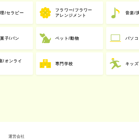
フラワー/フラワー
心理/セラピー
音楽/
アレンジメント
お菓子/パン
ペット/動物
パソコ
座/オンライ
専門学校
キッズ
運営会社