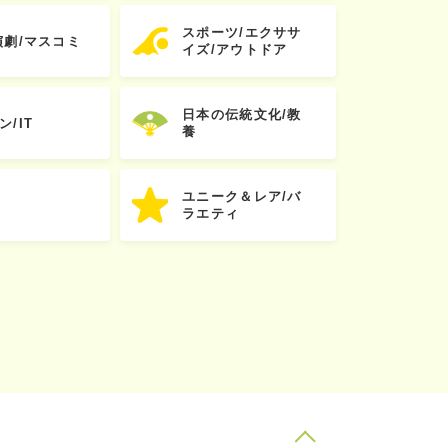
スポーツ/エクササ
演劇/マスコミ
イズ/アウトドア
日本の伝統文化/教
ン/IT
養
ユニーク＆レア/バ
ラエティ