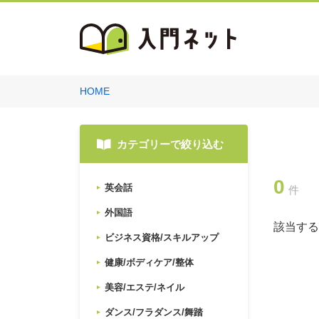
HOME
カテゴリーで絞り込む
0
英会話
件
外国語
該当する
ビジネス資格/スキルアップ
健康/ボディケア/整体
美容/エステ/ネイル
ダンス/フラダンス/舞踏