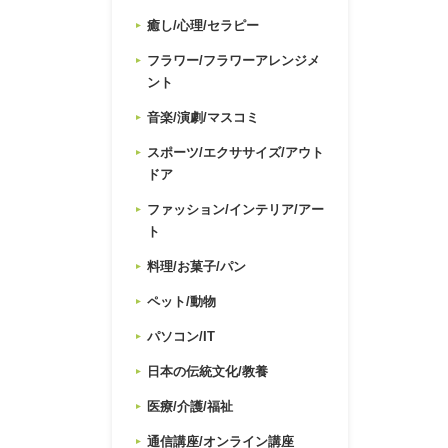
癒し/心理/セラピー
フラワー/フラワーアレンジメ
ント
音楽/演劇/マスコミ
スポーツ/エクササイズ/アウト
ドア
ファッション/インテリア/アー
ト
料理/お菓子/パン
ペット/動物
パソコン/IT
日本の伝統文化/教養
医療/介護/福祉
通信講座/オンライン講座