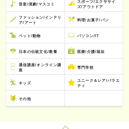
スポーツ/エクササイ
音楽/演劇/マスコミ
ズ/アウトドア
ファッション/インテリ
料理/お菓子/パン
ア/アート
ペット/動物
パソコン/IT
日本の伝統文化/教養
医療/介護/福祉
通信講座/オンライン講
専門学校
座
ユニーク＆レア/バラエ
キッズ
ティ
その他