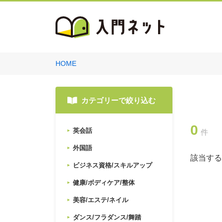
HOME
カテゴリーで絞り込む
0
英会話
件
外国語
該当する
ビジネス資格/スキルアップ
健康/ボディケア/整体
美容/エステ/ネイル
ダンス/フラダンス/舞踏