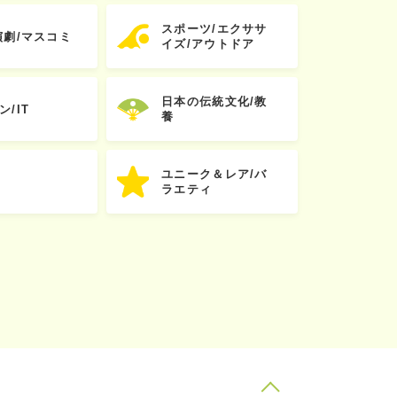
スポーツ/エクササ
演劇/マスコミ
イズ/アウトドア
日本の伝統文化/教
ン/IT
養
ユニーク＆レア/バ
ラエティ