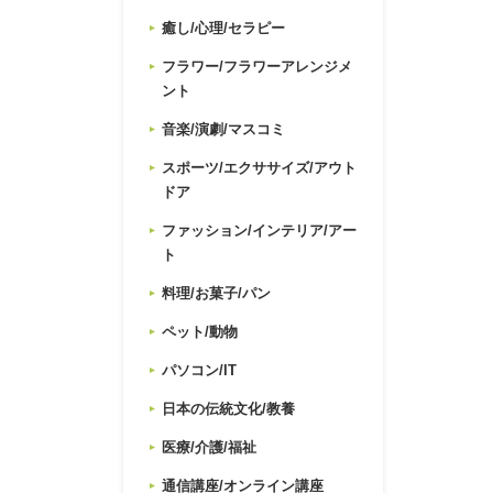
癒し/心理/セラピー
フラワー/フラワーアレンジメ
ント
音楽/演劇/マスコミ
スポーツ/エクササイズ/アウト
ドア
ファッション/インテリア/アー
ト
料理/お菓子/パン
ペット/動物
パソコン/IT
日本の伝統文化/教養
医療/介護/福祉
通信講座/オンライン講座