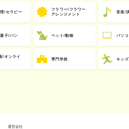
フラワー/フラワー
心理/セラピー
音楽/
アレンジメント
お菓子/パン
ペット/動物
パソコ
座/オンライ
専門学校
キッズ
運営会社