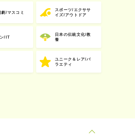
スポーツ/エクササ
演劇/マスコミ
イズ/アウトドア
日本の伝統文化/教
ン/IT
養
ユニーク＆レア/バ
ラエティ