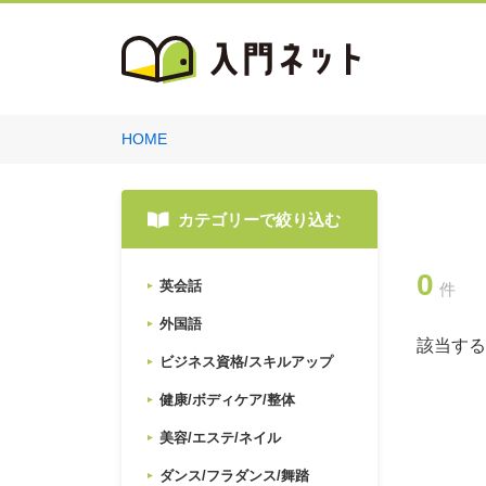
HOME
カテゴリーで絞り込む
0
英会話
件
外国語
該当する
ビジネス資格/スキルアップ
健康/ボディケア/整体
美容/エステ/ネイル
ダンス/フラダンス/舞踏