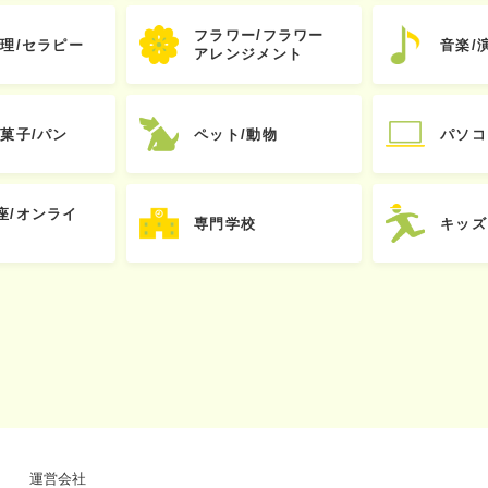
フラワー/フラワー
心理/セラピー
音楽/
アレンジメント
お菓子/パン
ペット/動物
パソコ
座/オンライ
専門学校
キッズ
運営会社