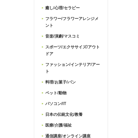
癒し/心理/セラピー
フラワー/フラワーアレンジメ
ント
音楽/演劇/マスコミ
スポーツ/エクササイズ/アウト
ドア
ファッション/インテリア/アー
ト
料理/お菓子/パン
ペット/動物
パソコン/IT
日本の伝統文化/教養
医療/介護/福祉
通信講座/オンライン講座