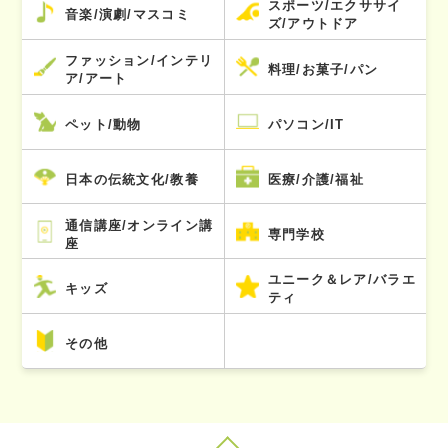
スポーツ/エクササイ
音楽/演劇/マスコミ
ズ/アウトドア
ファッション/インテリ
料理/お菓子/パン
ア/アート
ペット/動物
パソコン/IT
日本の伝統文化/教養
医療/介護/福祉
通信講座/オンライン講
専門学校
座
ユニーク＆レア/バラエ
キッズ
ティ
その他