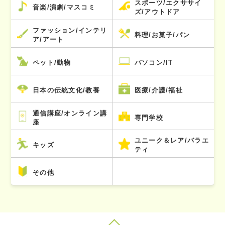
スポーツ/エクササイ
音楽/演劇/マスコミ
ズ/アウトドア
ファッション/インテリ
料理/お菓子/パン
ア/アート
ペット/動物
パソコン/IT
日本の伝統文化/教養
医療/介護/福祉
通信講座/オンライン講
専門学校
座
ユニーク＆レア/バラエ
キッズ
ティ
その他