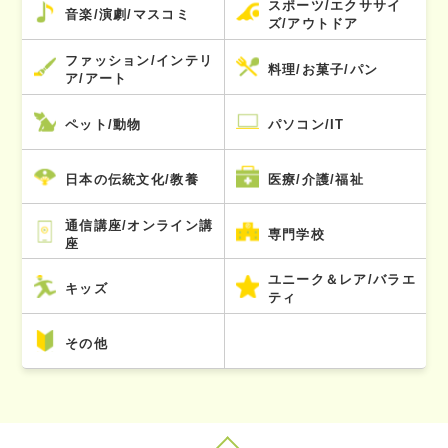
スポーツ/エクササイ
音楽/演劇/マスコミ
ズ/アウトドア
ファッション/インテリ
料理/お菓子/パン
ア/アート
ペット/動物
パソコン/IT
日本の伝統文化/教養
医療/介護/福祉
通信講座/オンライン講
専門学校
座
ユニーク＆レア/バラエ
キッズ
ティ
その他