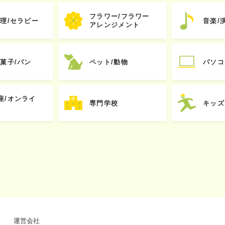
フラワー/フラワー
心理/セラピー
音楽/
アレンジメント
お菓子/パン
ペット/動物
パソコ
座/オンライ
専門学校
キッズ
運営会社