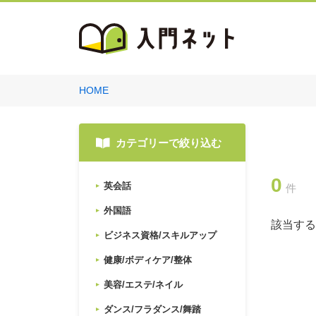
HOME
カテゴリーで絞り込む
0
英会話
件
外国語
該当する
ビジネス資格/スキルアップ
健康/ボディケア/整体
美容/エステ/ネイル
ダンス/フラダンス/舞踏