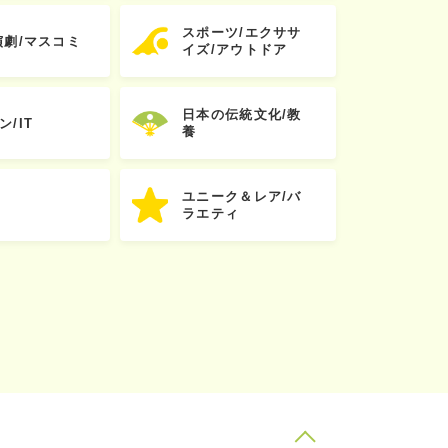
スポーツ/エクササ
演劇/マスコミ
イズ/アウトドア
日本の伝統文化/教
ン/IT
養
ユニーク＆レア/バ
ラエティ