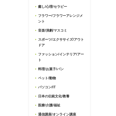
癒し/心理/セラピー
フラワー/フラワーアレンジメ
ント
音楽/演劇/マスコミ
スポーツ/エクササイズ/アウト
ドア
ファッション/インテリア/アー
ト
料理/お菓子/パン
ペット/動物
パソコン/IT
日本の伝統文化/教養
医療/介護/福祉
通信講座/オンライン講座