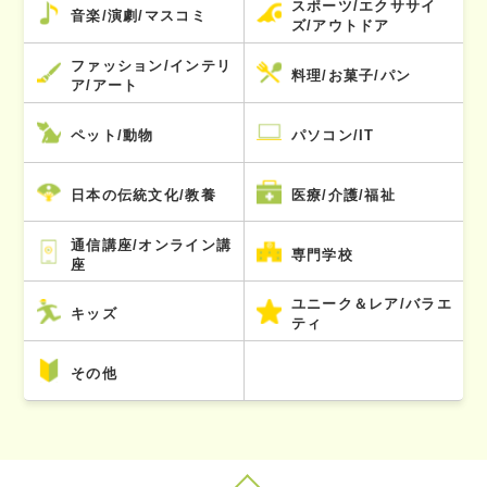
スポーツ/エクササイ
音楽/演劇/マスコミ
ズ/アウトドア
ファッション/インテリ
料理/お菓子/パン
ア/アート
ペット/動物
パソコン/IT
日本の伝統文化/教養
医療/介護/福祉
通信講座/オンライン講
専門学校
座
ユニーク＆レア/バラエ
キッズ
ティ
その他