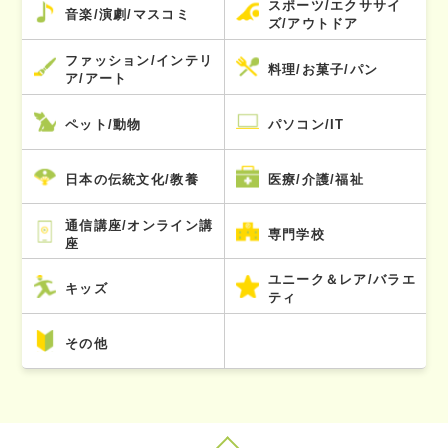
スポーツ/エクササイ
音楽/演劇/マスコミ
ズ/アウトドア
ファッション/インテリ
料理/お菓子/パン
ア/アート
ペット/動物
パソコン/IT
日本の伝統文化/教養
医療/介護/福祉
通信講座/オンライン講
専門学校
座
ユニーク＆レア/バラエ
キッズ
ティ
その他