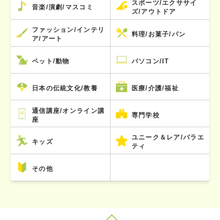
スポーツ/エクササイ
音楽/演劇/マスコミ
ズ/アウトドア
ファッション/インテリ
料理/お菓子/パン
ア/アート
ペット/動物
パソコン/IT
日本の伝統文化/教養
医療/介護/福祉
通信講座/オンライン講
専門学校
座
ユニーク＆レア/バラエ
キッズ
ティ
その他