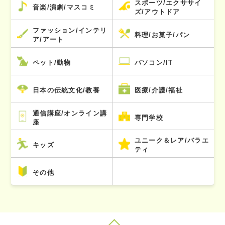
スポーツ/エクササイ
音楽/演劇/マスコミ
ズ/アウトドア
ファッション/インテリ
料理/お菓子/パン
ア/アート
ペット/動物
パソコン/IT
日本の伝統文化/教養
医療/介護/福祉
通信講座/オンライン講
専門学校
座
ユニーク＆レア/バラエ
キッズ
ティ
その他