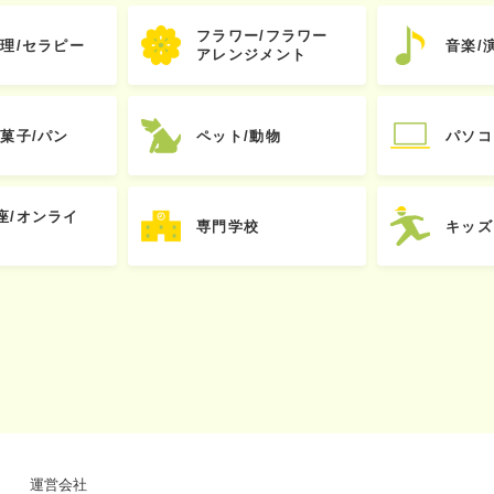
フラワー/フラワー
心理/セラピー
音楽/
アレンジメント
お菓子/パン
ペット/動物
パソコ
座/オンライ
専門学校
キッズ
運営会社