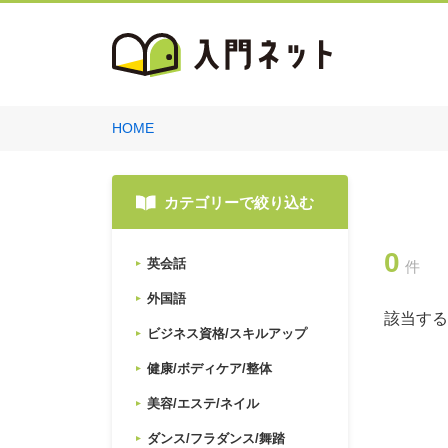
HOME
カテゴリーで絞り込む
0
英会話
件
外国語
該当する
ビジネス資格/スキルアップ
健康/ボディケア/整体
美容/エステ/ネイル
ダンス/フラダンス/舞踏