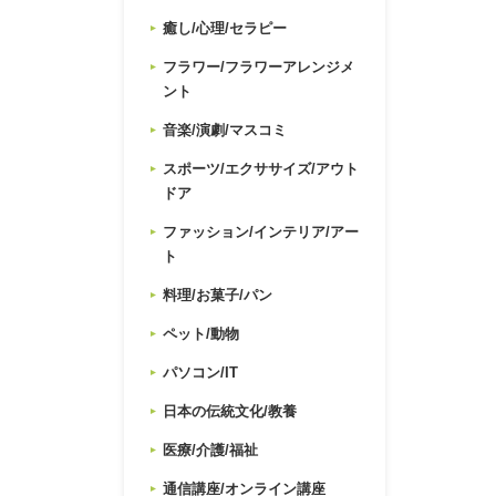
癒し/心理/セラピー
フラワー/フラワーアレンジメ
ント
音楽/演劇/マスコミ
スポーツ/エクササイズ/アウト
ドア
ファッション/インテリア/アー
ト
料理/お菓子/パン
ペット/動物
パソコン/IT
日本の伝統文化/教養
医療/介護/福祉
通信講座/オンライン講座