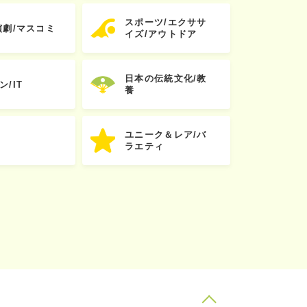
スポーツ/エクササ
演劇/マスコミ
イズ/アウトドア
日本の伝統文化/教
ン/IT
養
ユニーク＆レア/バ
ラエティ