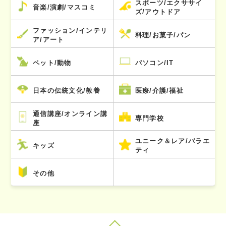
スポーツ/エクササイ
音楽/演劇/マスコミ
ズ/アウトドア
ファッション/インテリ
料理/お菓子/パン
ア/アート
ペット/動物
パソコン/IT
日本の伝統文化/教養
医療/介護/福祉
通信講座/オンライン講
専門学校
座
ユニーク＆レア/バラエ
キッズ
ティ
その他