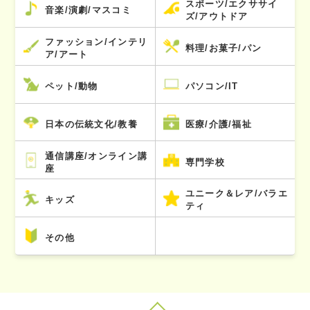
スポーツ/エクササイ
音楽/演劇/マスコミ
ズ/アウトドア
ファッション/インテリ
料理/お菓子/パン
ア/アート
ペット/動物
パソコン/IT
日本の伝統文化/教養
医療/介護/福祉
通信講座/オンライン講
専門学校
座
ユニーク＆レア/バラエ
キッズ
ティ
その他