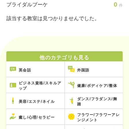
0
ブライダルブーケ
件
該当する教室は見つかりませんでした。
他のカテゴリも見る
英会話
外国語
ビジネス資格/スキルア
健康/ボディケア/整体
ップ
ダンス/フラダンス/舞
美容/エステ/ネイル
踏
フラワー/フラワーアレ
癒し/心理/セラピー
ンジメント