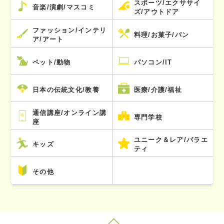
スポーツ/エクササイ
音楽/演劇/マスコミ
ズ/アウトドア
ファッション/インテリ
料理/お菓子/パン
ア/アート
ペット/動物
パソコン/IT
日本の伝統文化/教養
医療/介護/福祉
通信講座/オンライン講
専門学校
座
ユニーク＆レア/バラエ
キッズ
ティ
その他