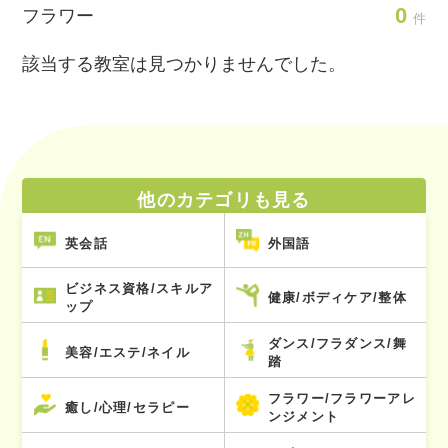
0
フラワー
件
該当する教室は見つかりませんでした。
他のカテゴリも見る
英会話
外国語
ビジネス資格/スキルア
健康/ボディケア/整体
ップ
ダンス/フラダンス/舞
美容/エステ/ネイル
踏
フラワー/フラワーアレ
癒し/心理/セラピー
ンジメント