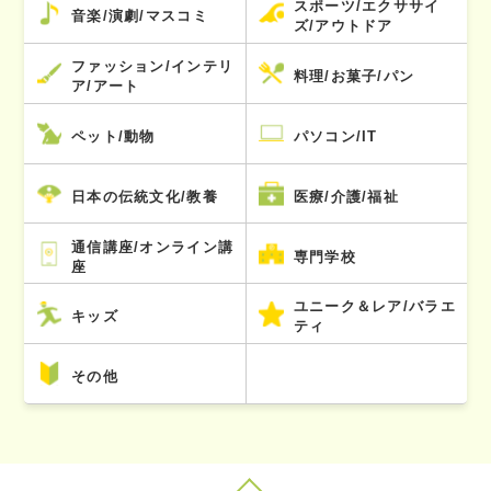
スポーツ/エクササイ
音楽/演劇/マスコミ
ズ/アウトドア
ファッション/インテリ
料理/お菓子/パン
ア/アート
ペット/動物
パソコン/IT
日本の伝統文化/教養
医療/介護/福祉
通信講座/オンライン講
専門学校
座
ユニーク＆レア/バラエ
キッズ
ティ
その他