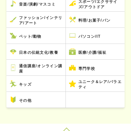
スポーツ/エクササイ
音楽/演劇/マスコミ
ズ/アウトドア
ファッション/インテリ
料理/お菓子/パン
ア/アート
ペット/動物
パソコン/IT
日本の伝統文化/教養
医療/介護/福祉
通信講座/オンライン講
専門学校
座
ユニーク＆レア/バラエ
キッズ
ティ
その他