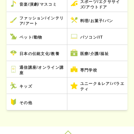
スポーツ/エクササイ
音楽/演劇/マスコミ
ズ/アウトドア
ファッション/インテリ
料理/お菓子/パン
ア/アート
ペット/動物
パソコン/IT
日本の伝統文化/教養
医療/介護/福祉
通信講座/オンライン講
専門学校
座
ユニーク＆レア/バラエ
キッズ
ティ
その他