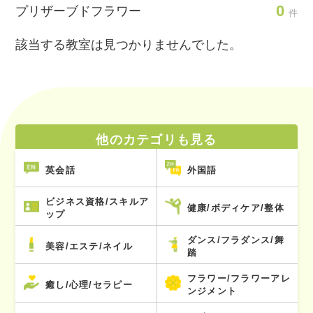
0
プリザーブドフラワー
件
該当する教室は見つかりませんでした。
他のカテゴリも見る
英会話
外国語
ビジネス資格/スキルア
健康/ボディケア/整体
ップ
ダンス/フラダンス/舞
美容/エステ/ネイル
踏
フラワー/フラワーアレ
癒し/心理/セラピー
ンジメント