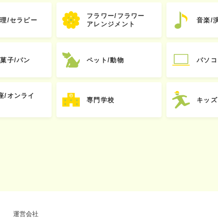
フラワー/フラワー
心理/セラピー
音楽/
アレンジメント
お菓子/パン
ペット/動物
パソコ
座/オンライ
専門学校
キッズ
運営会社