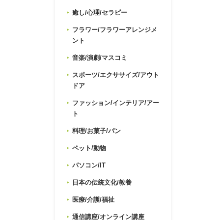
癒し/心理/セラピー
フラワー/フラワーアレンジメ
ント
音楽/演劇/マスコミ
スポーツ/エクササイズ/アウト
ドア
ファッション/インテリア/アー
ト
料理/お菓子/パン
ペット/動物
パソコン/IT
日本の伝統文化/教養
医療/介護/福祉
通信講座/オンライン講座