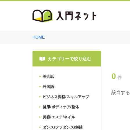
HOME
カテゴリーで絞り込む
0
英会話
件
外国語
該当する
ビジネス資格/スキルアップ
健康/ボディケア/整体
美容/エステ/ネイル
ダンス/フラダンス/舞踏