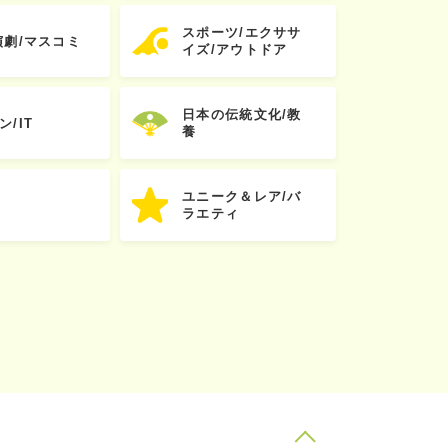
スポーツ/エクササ
演劇/マスコミ
イズ/アウトドア
日本の伝統文化/教
ン/IT
養
ユニーク＆レア/バ
ラエティ