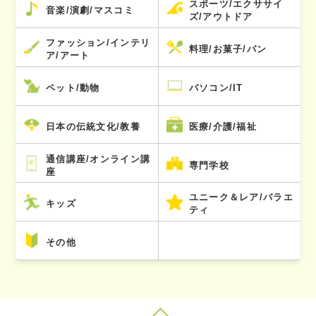
スポーツ/エクササイ
音楽/演劇/マスコミ
ズ/アウトドア
ファッション/インテリ
料理/お菓子/パン
ア/アート
ペット/動物
パソコン/IT
日本の伝統文化/教養
医療/介護/福祉
通信講座/オンライン講
専門学校
座
ユニーク＆レア/バラエ
キッズ
ティ
その他