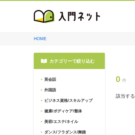
HOME
カテゴリーで絞り込む
0
英会話
件
外国語
該当する
ビジネス資格/スキルアップ
健康/ボディケア/整体
美容/エステ/ネイル
ダンス/フラダンス/舞踏