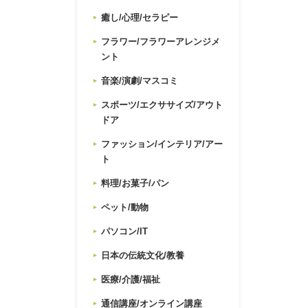
癒し/心理/セラピー
フラワー/フラワーアレンジメ
ント
音楽/演劇/マスコミ
スポーツ/エクササイズ/アウト
ドア
ファッション/インテリア/アー
ト
料理/お菓子/パン
ペット/動物
パソコン/IT
日本の伝統文化/教養
医療/介護/福祉
通信講座/オンライン講座