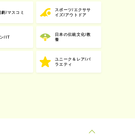
スポーツ/エクササ
演劇/マスコミ
イズ/アウトドア
日本の伝統文化/教
ン/IT
養
ユニーク＆レア/バ
ラエティ