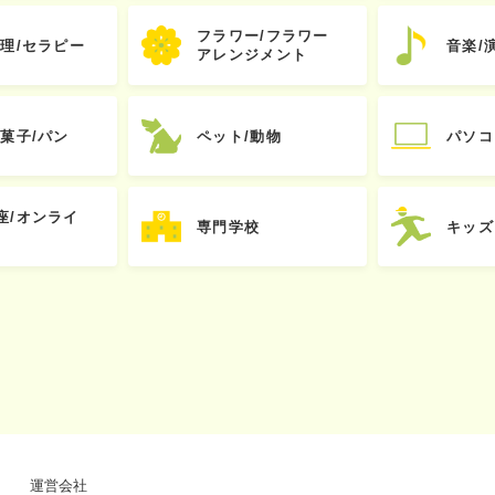
フラワー/フラワー
心理/セラピー
音楽/
アレンジメント
お菓子/パン
ペット/動物
パソコ
座/オンライ
専門学校
キッズ
運営会社