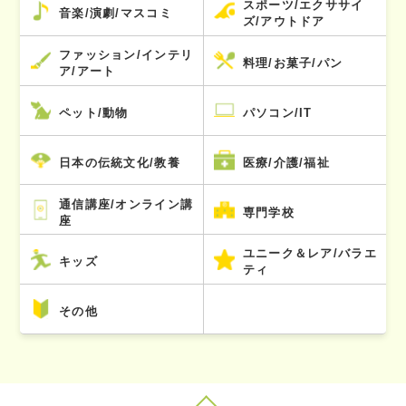
スポーツ/エクササイ
音楽/演劇/マスコミ
ズ/アウトドア
ファッション/インテリ
料理/お菓子/パン
ア/アート
ペット/動物
パソコン/IT
日本の伝統文化/教養
医療/介護/福祉
通信講座/オンライン講
専門学校
座
ユニーク＆レア/バラエ
キッズ
ティ
その他