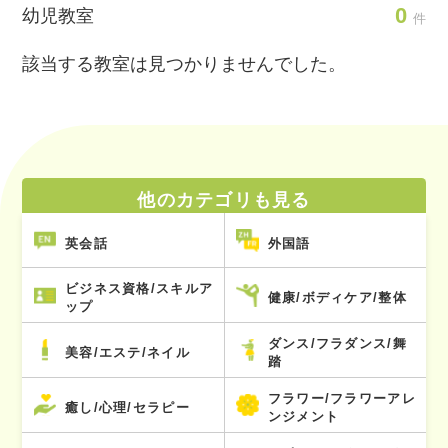
0
幼児教室
件
該当する教室は見つかりませんでした。
他のカテゴリも見る
英会話
外国語
ビジネス資格/スキルア
健康/ボディケア/整体
ップ
ダンス/フラダンス/舞
美容/エステ/ネイル
踏
フラワー/フラワーアレ
癒し/心理/セラピー
ンジメント