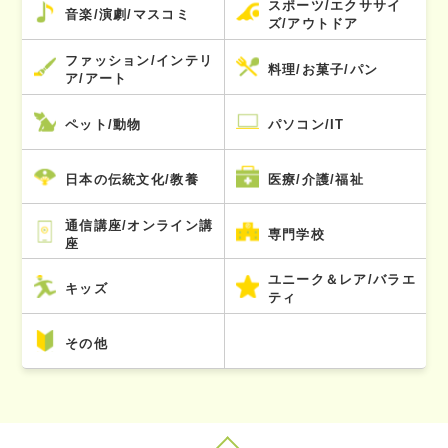
スポーツ/エクササイ
音楽/演劇/マスコミ
ズ/アウトドア
ファッション/インテリ
料理/お菓子/パン
ア/アート
ペット/動物
パソコン/IT
日本の伝統文化/教養
医療/介護/福祉
通信講座/オンライン講
専門学校
座
ユニーク＆レア/バラエ
キッズ
ティ
その他