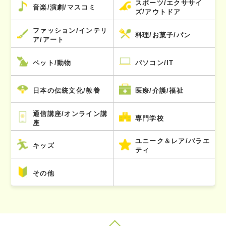
スポーツ/エクササイ
音楽/演劇/マスコミ
ズ/アウトドア
ファッション/インテリ
料理/お菓子/パン
ア/アート
ペット/動物
パソコン/IT
日本の伝統文化/教養
医療/介護/福祉
通信講座/オンライン講
専門学校
座
ユニーク＆レア/バラエ
キッズ
ティ
その他