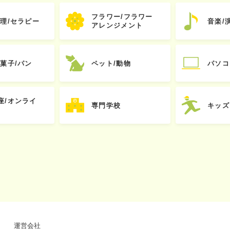
フラワー/フラワー
心理/セラピー
音楽/
アレンジメント
お菓子/パン
ペット/動物
パソコ
座/オンライ
専門学校
キッズ
運営会社