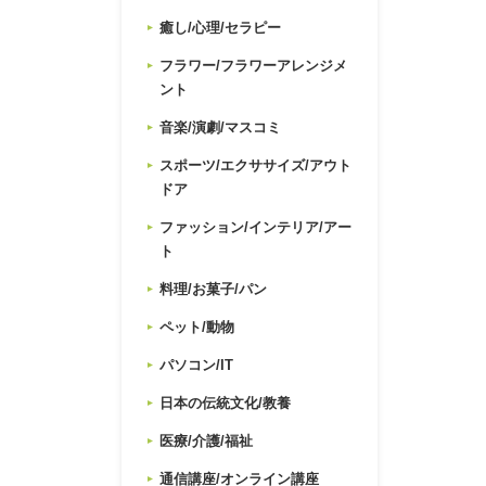
癒し/心理/セラピー
フラワー/フラワーアレンジメ
ント
音楽/演劇/マスコミ
スポーツ/エクササイズ/アウト
ドア
ファッション/インテリア/アー
ト
料理/お菓子/パン
ペット/動物
パソコン/IT
日本の伝統文化/教養
医療/介護/福祉
通信講座/オンライン講座