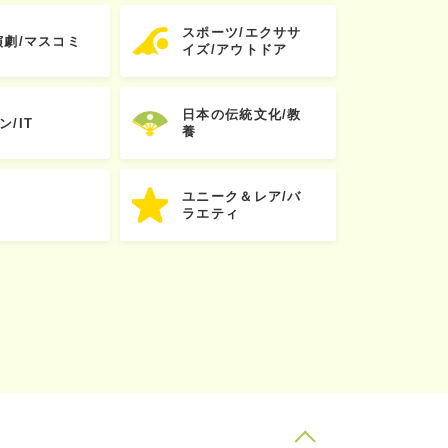
スポーツ/エクササ
演劇/マスコミ
イズ/アウトドア
日本の伝統文化/教
ン/IT
養
ユニーク＆レア/バ
ラエティ