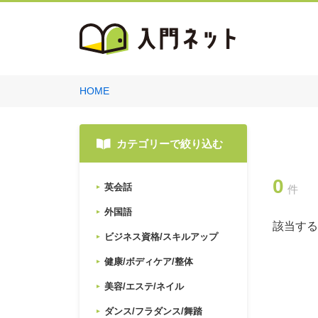
HOME
カテゴリーで絞り込む
0
英会話
件
外国語
該当する
ビジネス資格/スキルアップ
健康/ボディケア/整体
美容/エステ/ネイル
ダンス/フラダンス/舞踏