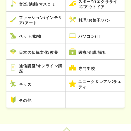
スポーツ/エクササイ
音楽/演劇/マスコミ
ズ/アウトドア
ファッション/インテリ
料理/お菓子/パン
ア/アート
ペット/動物
パソコン/IT
日本の伝統文化/教養
医療/介護/福祉
通信講座/オンライン講
専門学校
座
ユニーク＆レア/バラエ
キッズ
ティ
その他