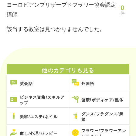
ヨーロピアンプリザーブドフラワー協会認定
0
件
講師
該当する教室は見つかりませんでした。
他のカテゴリも見る
英会話
外国語
ビジネス資格/スキルア
健康/ボディケア/整体
ップ
ダンス/フラダンス/舞
美容/エステ/ネイル
踏
フラワー/フラワーアレ
癒し/心理/セラピー