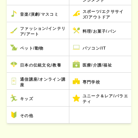
ンジメント
スポーツ/エクササイ
音楽/演劇/マスコミ
ズ/アウトドア
ファッション/インテリ
料理/お菓子/パン
ア/アート
ペット/動物
パソコン/IT
日本の伝統文化/教養
医療/介護/福祉
通信講座/オンライン講
専門学校
座
ユニーク＆レア/バラエ
キッズ
ティ
その他