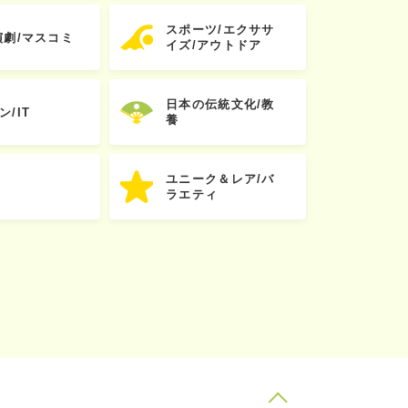
スポーツ/エクササ
演劇/マスコミ
イズ/アウトドア
日本の伝統文化/教
ン/IT
養
ユニーク＆レア/バ
ラエティ