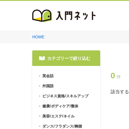
HOME
カテゴリーで絞り込む
0
英会話
件
外国語
該当する
ビジネス資格/スキルアップ
健康/ボディケア/整体
美容/エステ/ネイル
ダンス/フラダンス/舞踏