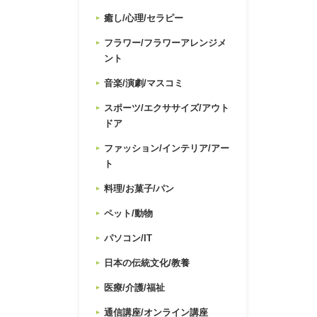
癒し/心理/セラピー
フラワー/フラワーアレンジメ
ント
音楽/演劇/マスコミ
スポーツ/エクササイズ/アウト
ドア
ファッション/インテリア/アー
ト
料理/お菓子/パン
ペット/動物
パソコン/IT
日本の伝統文化/教養
医療/介護/福祉
通信講座/オンライン講座