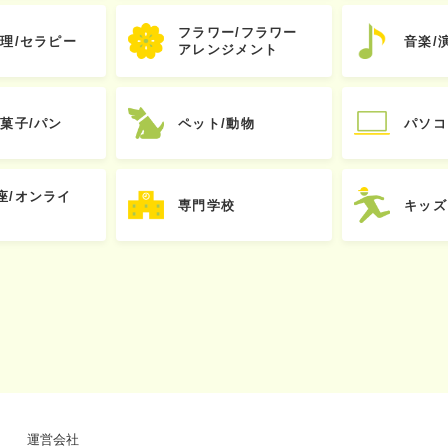
フラワー/フラワー
心理/セラピー
音楽/
アレンジメント
お菓子/パン
ペット/動物
パソコ
座/オンライ
専門学校
キッズ
運営会社