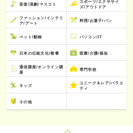
スポーツ/エクササイ
音楽/演劇/マスコミ
ズ/アウトドア
ファッション/インテリ
料理/お菓子/パン
ア/アート
ペット/動物
パソコン/IT
日本の伝統文化/教養
医療/介護/福祉
通信講座/オンライン講
専門学校
座
ユニーク＆レア/バラエ
キッズ
ティ
その他