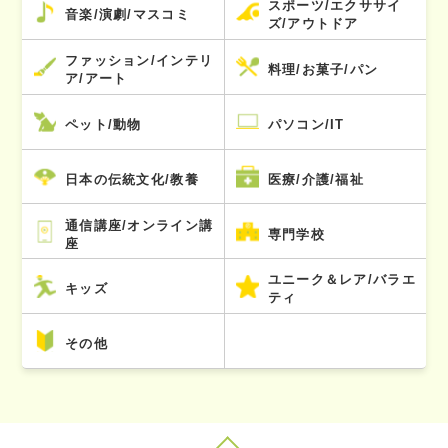
スポーツ/エクササイ
音楽/演劇/マスコミ
ズ/アウトドア
ファッション/インテリ
料理/お菓子/パン
ア/アート
ペット/動物
パソコン/IT
日本の伝統文化/教養
医療/介護/福祉
通信講座/オンライン講
専門学校
座
ユニーク＆レア/バラエ
キッズ
ティ
その他