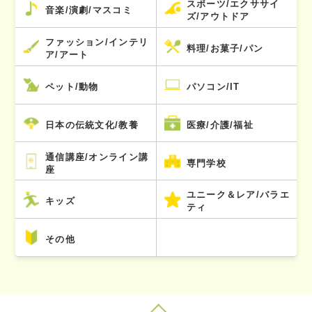
スポーツ/エクササイ
音楽/演劇/マスコミ
ズ/アウトドア
ファッション/インテリ
料理/お菓子/パン
ア/アート
ペット/動物
パソコン/IT
日本の伝統文化/教養
医療/介護/福祉
通信講座/オンライン講
専門学校
座
ユニーク＆レア/バラエ
キッズ
ティ
その他